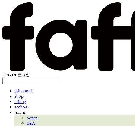
LOG IN
로그인
faff about
shop
fafflog
archive
board
notice
Q&A