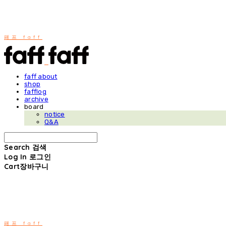
패프 faff
faff about
shop
fafflog
archive
board
notice
Q&A
Search
검색
Log In
로그인
Cart
장바구니
패프 faff