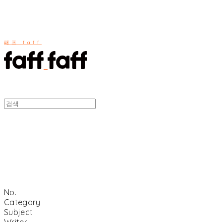
패프 faff
No.
Category
Subject
Writer