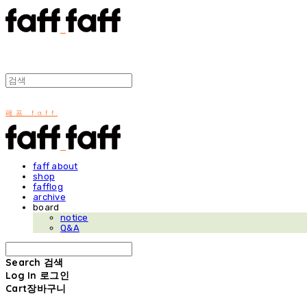
패프 faff
faff about
shop
fafflog
archive
board
notice
Q&A
Search
검색
Log In
로그인
Cart
장바구니